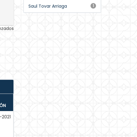
Saul Tovar Arriaga
1
anzados
IÓN
-2021