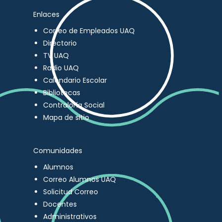
Enlaces
Correo de Empleados UAQ
Directorio
TV UAQ
Radio UAQ
Calendario Escolar
Bibliotecas
Contraloría Social
Mapa de sitio
Comunidades
Alumnos
Correo Alumnos UAQ
Solicitud Correo
Docentes
Administrativos