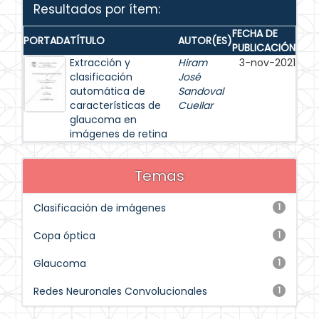
Resultados por ítem:
FECHA DE
PORTADA
TÍTULO
AUTOR(ES)
PUBLICACIÓN
Extracción y
Hiram
3-nov-2021
clasificación
José
automática de
Sandoval
características de
Cuellar
glaucoma en
imágenes de retina
Temas
Clasificación de imágenes
1
Copa óptica
1
Glaucoma
1
Redes Neuronales Convolucionales
1