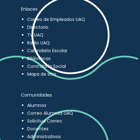
Enlaces
Correo de Empleados UAQ
Directorio
TV UAQ
Radio UAQ
Calendario Escolar
Bibliotecas
Contraloría Social
Mapa de sitio
Comunidades
Alumnos
Correo Alumnos UAQ
Solicitud Correo
Docentes
Administrativos