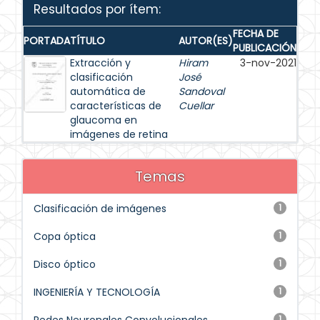
Resultados por ítem:
FECHA DE
PORTADA
TÍTULO
AUTOR(ES)
PUBLICACIÓN
Extracción y
Hiram
3-nov-2021
clasificación
José
automática de
Sandoval
características de
Cuellar
glaucoma en
imágenes de retina
Temas
Clasificación de imágenes
1
Copa óptica
1
Disco óptico
1
INGENIERÍA Y TECNOLOGÍA
1
1