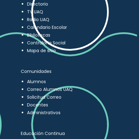
Directorio
TV UAQ
Radio UAQ
Calendario Escolar
Bibliotecas
Contraloría Social
Mapa de sitio
Comunidades
Alumnos
Correo Alumnos UAQ
Solicitud Correo
Docentes
Administrativos
Educación Continua