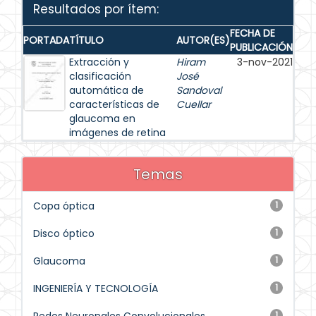
Resultados por ítem:
FECHA DE
PORTADA
TÍTULO
AUTOR(ES)
PUBLICACIÓN
Extracción y
Hiram
3-nov-2021
clasificación
José
automática de
Sandoval
características de
Cuellar
glaucoma en
imágenes de retina
Temas
Copa óptica
1
Disco óptico
1
Glaucoma
1
INGENIERÍA Y TECNOLOGÍA
1
1