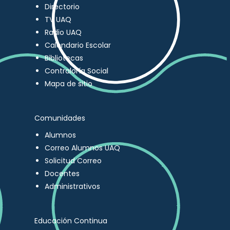
Directorio
TV UAQ
Radio UAQ
Calendario Escolar
Bibliotecas
Contraloría Social
Mapa de sitio
Comunidades
Alumnos
Correo Alumnos UAQ
Solicitud Correo
Docentes
Administrativos
Educación Continua