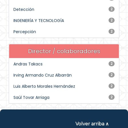
Detección
2
INGENIERÍA Y TECNOLOGÍA
2
Percepción
2
Director / colaboradores
Andras Takacs
2
Irving Armando Cruz Albarrán
2
Luis Alberto Morales Hernández
2
Saúl Tovar Arriaga
2
Volver arriba ∧