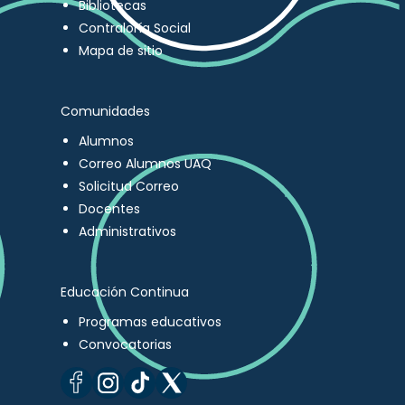
Bibliotecas
Contraloría Social
Mapa de sitio
Comunidades
Alumnos
Correo Alumnos UAQ
Solicitud Correo
Docentes
Administrativos
Educación Continua
Programas educativos
Convocatorias