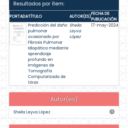
Resultados por ítem:
FECHA DE
PORTADA
TÍTULO
AUTOR(ES)
PUBLICACIÓN
Predicción del daño
Sheila
17-may-2024
pulmonar
Leyva
ocasionado por
López
Fibrosis Pulmonar
Idiopática mediante
aprendizaje
profundo en
imágenes de
Tomografía
Computarizada de
tórax
Autor(es)
Sheila Leyva López
1