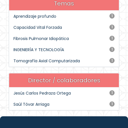
Temas
Aprendizaje profundo
1
Capacidad Vital Forzada
1
Fibrosis Pulmonar Idiopática
1
INGENIERÍA Y TECNOLOGÍA
1
Tomografía Axial Computarizada
1
Director / colaboradores
Jesús Carlos Pedraza Ortega
1
Saúl Tóvar Arriaga
1