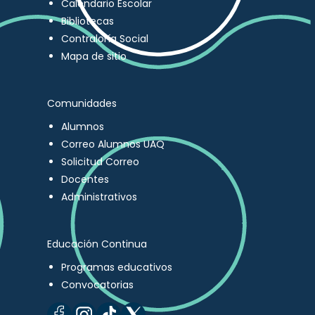
Calendario Escolar
Bibliotecas
Contraloría Social
Mapa de sitio
Comunidades
Alumnos
Correo Alumnos UAQ
Solicitud Correo
Docentes
Administrativos
Educación Continua
Programas educativos
Convocatorias