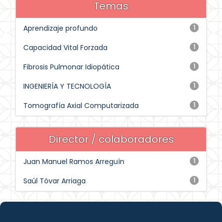
Temas
Aprendizaje profundo
1
Capacidad Vital Forzada
1
Fibrosis Pulmonar Idiopática
1
INGENIERÍA Y TECNOLOGÍA
1
Tomografía Axial Computarizada
1
Director / colaboradores
Juan Manuel Ramos Arreguín
1
Saúl Tóvar Arriaga
1