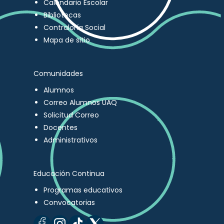
Calendario Escolar
Bibliotecas
Contraloría Social
Mapa de sitio
Comunidades
Alumnos
Correo Alumnos UAQ
Solicitud Correo
Docentes
Administrativos
Educación Continua
Programas educativos
Convocatorias