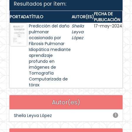
Resultados por ítem:
FECHA DE
PORTADA
TÍTULO
AUTOR(ES)
PUBLICACIÓN
Predicción del daño
Sheila
17-may-2024
pulmonar
Leyva
ocasionado por
López
Fibrosis Pulmonar
Idiopática mediante
aprendizaje
profundo en
imágenes de
Tomografía
Computarizada de
tórax
Autor(es)
Sheila Leyva López
1