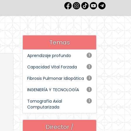
Temas
Aprendizaje profundo
1
Capacidad Vital Forzada
1
Fibrosis Pulmonar Idiopática
1
INGENIERÍA Y TECNOLOGÍA
1
Tomografía Axial
1
Computarizada
Director /