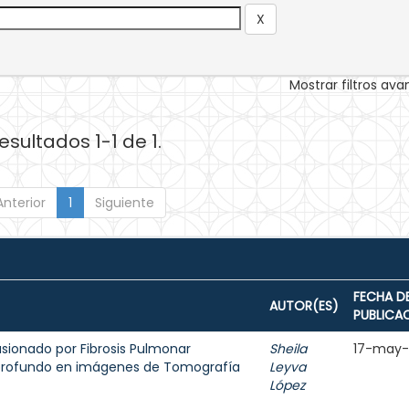
Mostrar filtros av
esultados 1-1 de 1.
Anterior
1
Siguiente
FECHA D
AUTOR(ES)
PUBLICA
sionado por Fibrosis Pulmonar
Sheila
17-may
 profundo en imágenes de Tomografía
Leyva
López