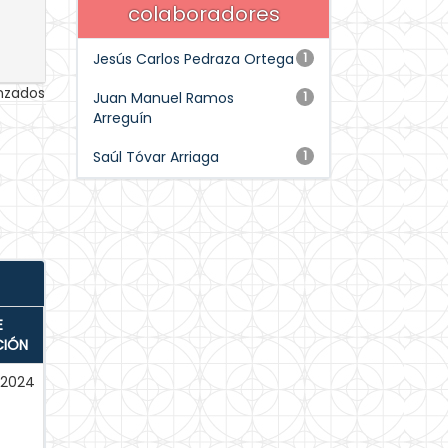
colaboradores
Jesús Carlos Pedraza Ortega
1
anzados
Juan Manuel Ramos
1
Arreguín
Saúl Tóvar Arriaga
1
E
CIÓN
-2024