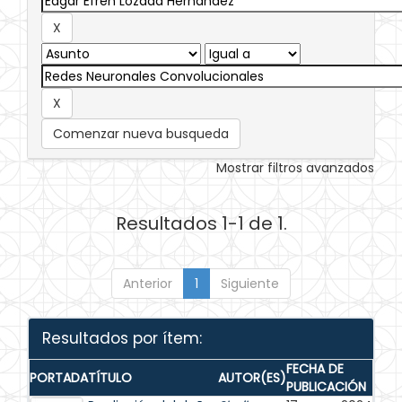
Comenzar nueva busqueda
Mostrar filtros avanzados
Resultados 1-1 de 1.
Anterior
1
Siguiente
Resultados por ítem:
FECHA DE
PORTADA
TÍTULO
AUTOR(ES)
PUBLICACIÓN