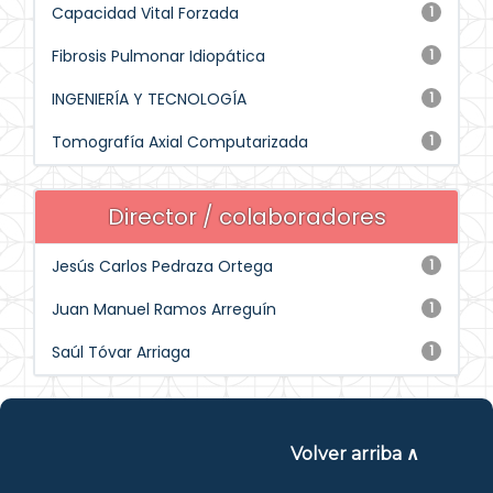
Capacidad Vital Forzada
1
Fibrosis Pulmonar Idiopática
1
INGENIERÍA Y TECNOLOGÍA
1
Tomografía Axial Computarizada
1
Director / colaboradores
Jesús Carlos Pedraza Ortega
1
Juan Manuel Ramos Arreguín
1
Saúl Tóvar Arriaga
1
Volver arriba ∧