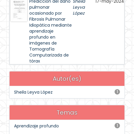
Predicción del daño
Sheila
17-may-2024
pulmonar
Leyva
ocasionado por
López
Fibrosis Pulmonar
Idiopática mediante
aprendizaje
profundo en
imágenes de
Tomografía
Computarizada de
tórax
Autor(es)
Sheila Leyva López
1
Temas
Aprendizaje profundo
1