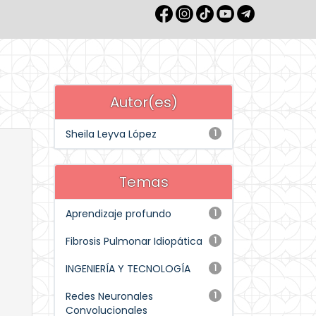
Autor(es)
Sheila Leyva López
1
Temas
Aprendizaje profundo
1
Fibrosis Pulmonar Idiopática
1
INGENIERÍA Y TECNOLOGÍA
1
Redes Neuronales
1
Convolucionales