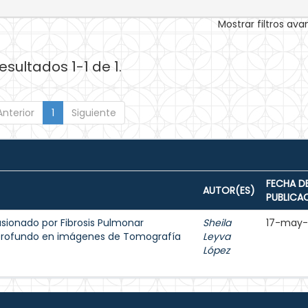
Mostrar filtros av
esultados 1-1 de 1.
Anterior
1
Siguiente
FECHA D
AUTOR(ES)
PUBLICA
sionado por Fibrosis Pulmonar
Sheila
17-may
 profundo en imágenes de Tomografía
Leyva
López