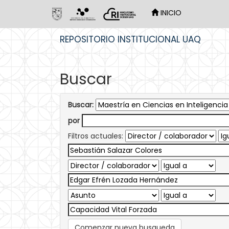
INICIO
Skip
REPOSITORIO INSTITUCIONAL UAQ
navigation
Buscar
Buscar:
por
Filtros actuales:
Comenzar nueva busqueda