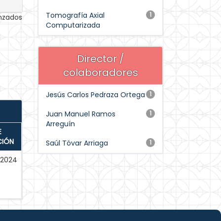
Tomografía Axial
1
anzados
Computarizada
Director /
colaboradores
Jesús Carlos Pedraza Ortega
1
Juan Manuel Ramos
1
Arreguín
E
CIÓN
Saúl Tóvar Arriaga
1
-2024