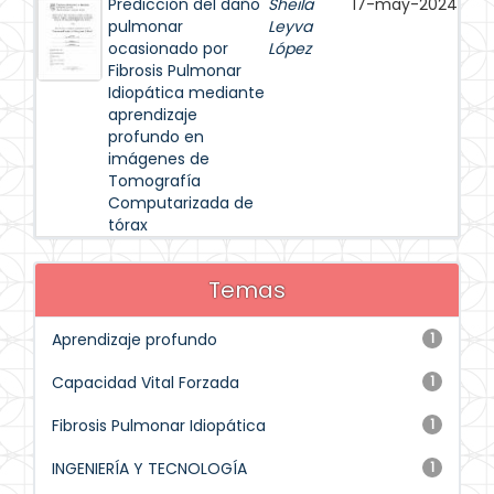
Predicción del daño
Sheila
17-may-2024
pulmonar
Leyva
ocasionado por
López
Fibrosis Pulmonar
Idiopática mediante
aprendizaje
profundo en
imágenes de
Tomografía
Computarizada de
tórax
Temas
Aprendizaje profundo
1
Capacidad Vital Forzada
1
Fibrosis Pulmonar Idiopática
1
INGENIERÍA Y TECNOLOGÍA
1