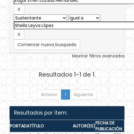
Comenzar nueva busqueda
Mostrar filtros avanzados
Resultados 1-1 de 1.
Anterior
1
Siguiente
Resultados por ítem:
FECHA DE
PORTADA
TÍTULO
AUTOR(ES)
PUBLICACIÓN