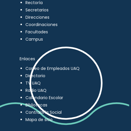
Rectoría
Secretarios
Direcciones
Coordinaciones
Facultades
Campus
Enlaces
Correo de Empleados UAQ
Directorio
TV UAQ
Radio UAQ
Calendario Escolar
Bibliotecas
Contraloría Social
Mapa de sitio