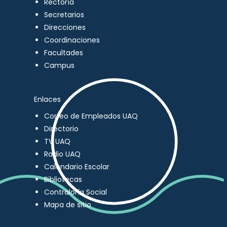
Rectoría
Secretarios
Direcciones
Coordinaciones
Facultades
Campus
Enlaces
Correo de Empleados UAQ
Directorio
TV UAQ
Radio UAQ
Calendario Escolar
Bibliotecas
Contraloría Social
Mapa de sitio