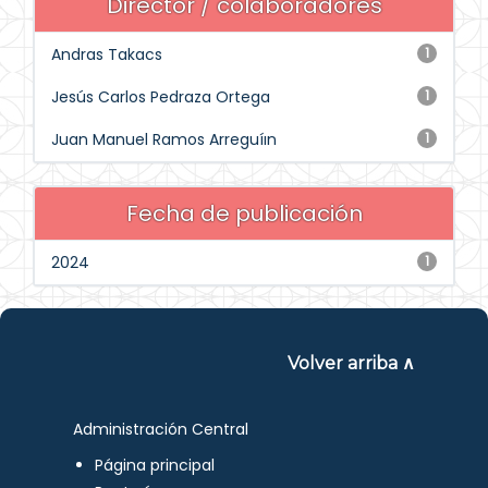
Director / colaboradores
Andras Takacs
1
Jesús Carlos Pedraza Ortega
1
Juan Manuel Ramos Arreguíın
1
Fecha de publicación
2024
1
Volver arriba ∧
Administración Central
Página principal