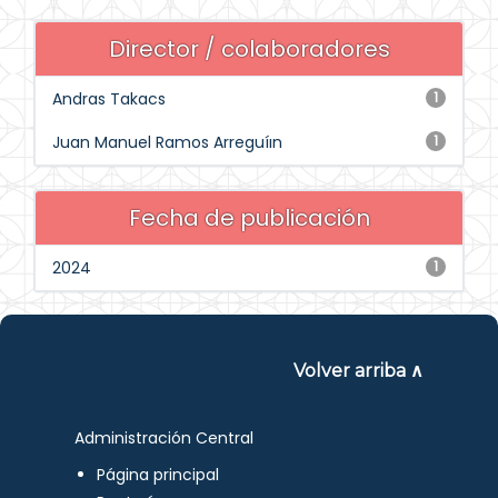
Director / colaboradores
Andras Takacs
1
Juan Manuel Ramos Arreguíın
1
Fecha de publicación
2024
1
Volver arriba ∧
Administración Central
Página principal