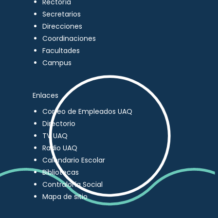
Rectoría
Secretarios
Direcciones
Coordinaciones
Facultades
Campus
Enlaces
Correo de Empleados UAQ
Directorio
TV UAQ
Radio UAQ
Calendario Escolar
Bibliotecas
Contraloría Social
Mapa de sitio