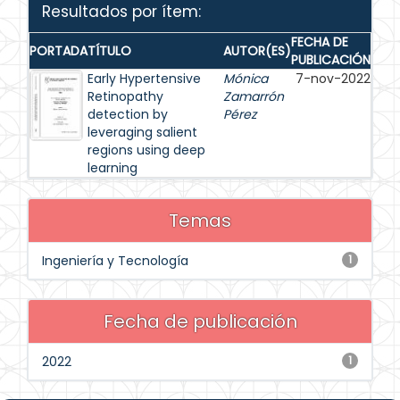
Resultados por ítem:
FECHA DE
PORTADA
TÍTULO
AUTOR(ES)
PUBLICACIÓN
Early Hypertensive
Mónica
7-nov-2022
Retinopathy
Zamarrón
detection by
Pérez
leveraging salient
regions using deep
learning
Temas
Ingeniería y Tecnología
1
Fecha de publicación
2022
1