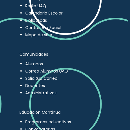
Radio UAQ
Calendario Escolar
Bibliotecas
Contraloría Social
Mapa de sitio
Comunidades
Alumnos
Correo Alumnos UAQ
Solicitud Correo
Docentes
Administrativos
Educación Continua
Programas educativos
Convocatorias