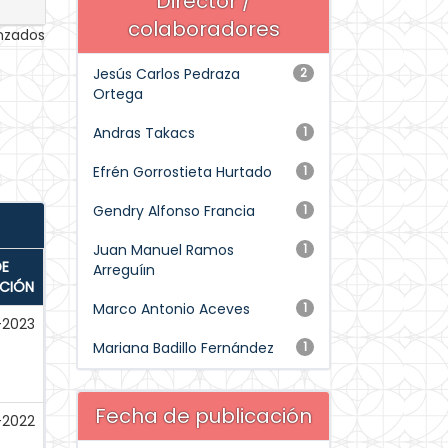
Director /
colaboradores
anzados
Jesús Carlos Pedraza
2
Ortega
Andras Takacs
1
Efrén Gorrostieta Hurtado
1
Gendry Alfonso Francia
1
Juan Manuel Ramos
1
DE
Arreguíın
ACIÓN
Marco Antonio Aceves
1
-2023
Mariana Badillo Fernández
1
Fecha de publicación
-2022