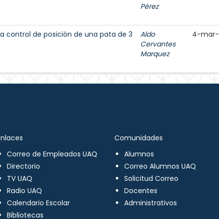
Pérez
 a control de posición de una pata de 3
Aldo
4-mar-
Cervantes
Marquez
Enlaces
Comunidades
Correo de Empleados UAQ
Alumnos
Directorio
Correo Alumnos UAQ
TV UAQ
Solicitud Correo
Radio UAQ
Docentes
Calendario Escolar
Administrativos
Bibliotecas