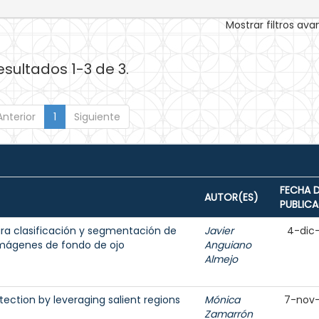
Mostrar filtros av
esultados 1-3 de 3.
Anterior
1
Siguiente
FECHA 
AUTOR(ES)
PUBLIC
para clasificación y segmentación de
Javier
4-dic
 imágenes de fondo de ojo
Anguiano
Almejo
ection by leveraging salient regions
Mónica
7-nov
Zamarrón