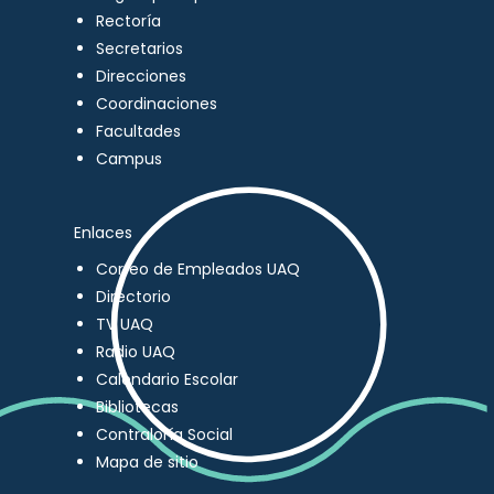
Rectoría
Secretarios
Direcciones
Coordinaciones
Facultades
Campus
Enlaces
Correo de Empleados UAQ
Directorio
TV UAQ
Radio UAQ
Calendario Escolar
Bibliotecas
Contraloría Social
Mapa de sitio