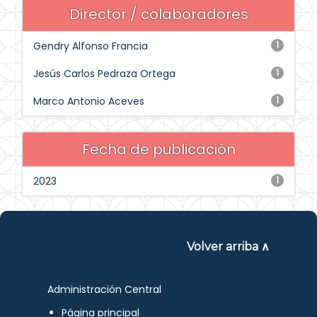
Director / colaboradores
Gendry Alfonso Francia
1
Jesús Carlos Pedraza Ortega
1
Marco Antonio Aceves
1
Fecha de publicación
2023
1
Volver arriba ∧
Administración Central
Página principal