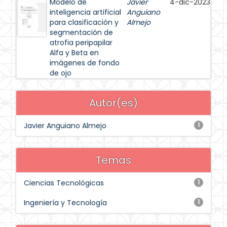
Modelo de
Javier
4-dic-2023
inteligencia artificial
Anguiano
para clasificación y
Almejo
segmentación de
atrofia peripapilar
Alfa y Beta en
imágenes de fondo
de ojo
Autor(es)
Javier Anguiano Almejo
1
Temas
Ciencias Tecnológicas
1
Ingeniería y Tecnología
1