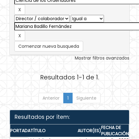
Comenzar nueva busqueda
Mostrar filtros avanzados
Resultados 1-1 de 1.
Anterior
1
Siguiente
Resultados por ítem:
FECHA DE
PORTADA
TÍTULO
AUTOR(ES)
PUBLICACIÓN