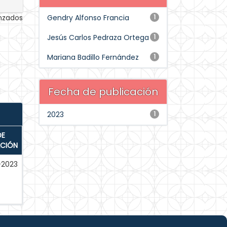
anzados
Gendry Alfonso Francia
1
Jesús Carlos Pedraza Ortega
1
Mariana Badillo Fernández
1
Fecha de publicación
2023
1
DE
ACIÓN
-2023