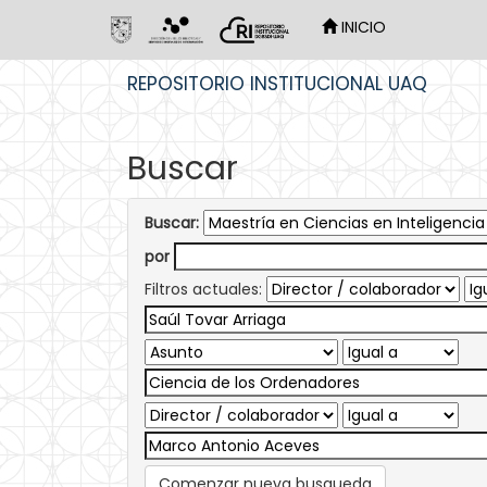
INICIO
Skip
REPOSITORIO INSTITUCIONAL UAQ
navigation
Buscar
Buscar:
por
Filtros actuales:
Comenzar nueva busqueda