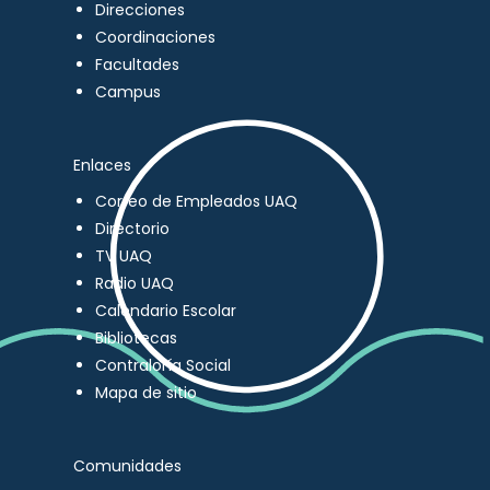
Direcciones
Coordinaciones
Facultades
Campus
Enlaces
Correo de Empleados UAQ
Directorio
TV UAQ
Radio UAQ
Calendario Escolar
Bibliotecas
Contraloría Social
Mapa de sitio
Comunidades