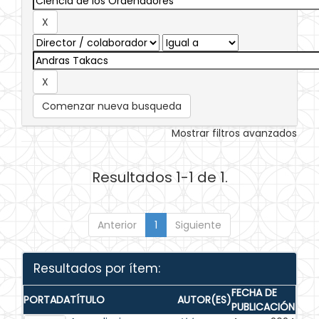
Comenzar nueva busqueda
Mostrar filtros avanzados
Resultados 1-1 de 1.
Anterior
1
Siguiente
Resultados por ítem:
FECHA DE
PORTADA
TÍTULO
AUTOR(ES)
PUBLICACIÓN