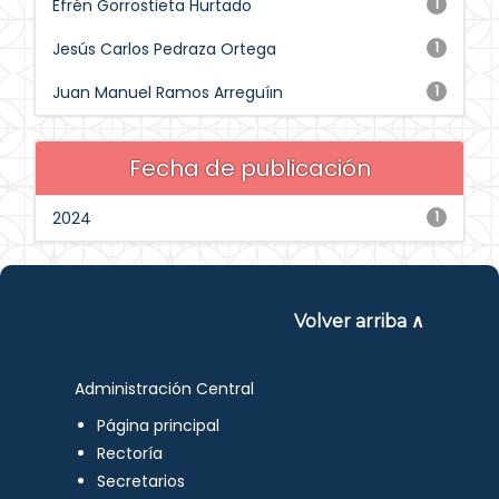
Efrén Gorrostieta Hurtado
1
Jesús Carlos Pedraza Ortega
1
Juan Manuel Ramos Arreguíın
1
Fecha de publicación
2024
1
Volver arriba ∧
Administración Central
Página principal
Rectoría
Secretarios