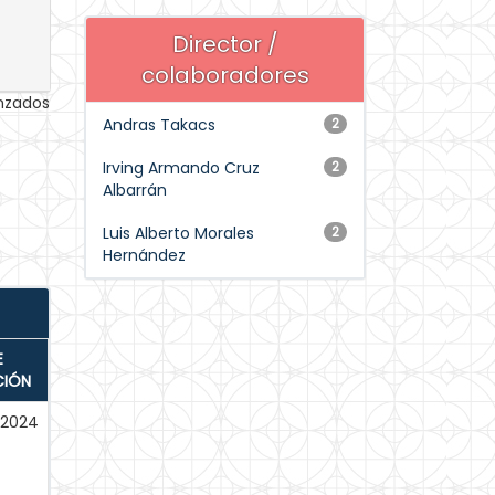
Director /
colaboradores
anzados
Andras Takacs
2
Irving Armando Cruz
2
Albarrán
Luis Alberto Morales
2
Hernández
E
CIÓN
-2024