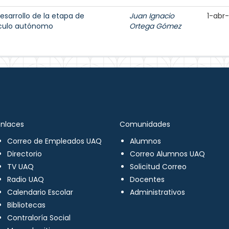
sarrollo de la etapa de
Juan Ignacio
1-abr
ículo autónomo
Ortega Gómez
Enlaces
Comunidades
Correo de Empleados UAQ
Alumnos
Directorio
Correo Alumnos UAQ
TV UAQ
Solicitud Correo
Radio UAQ
Docentes
Calendario Escolar
Administrativos
Bibliotecas
Contraloría Social