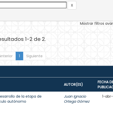
Mostrar filtros av
esultados 1-2 de 2.
Anterior
1
Siguiente
FECHA D
AUTOR(ES)
PUBLICA
sarrollo de la etapa de
Juan Ignacio
1-abr
ículo autónomo
Ortega Gómez