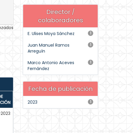
Director /
colaboradores
anzados
E. Ulises Moya Sánchez
1
Juan Manuel Ramos
1
Arreguín
Marco Antonio Aceves
1
Fernández
Fecha de publicación
DE
2023
1
ACIÓN
-2023