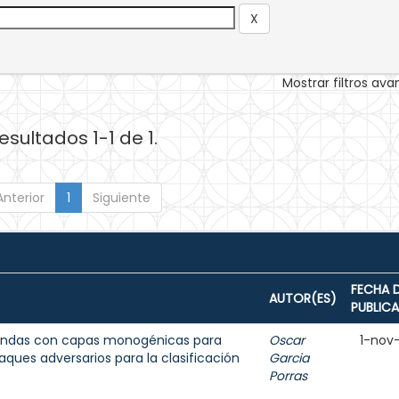
Mostrar filtros av
esultados 1-1 de 1.
Anterior
1
Siguiente
FECHA 
AUTOR(ES)
PUBLIC
ofundas con capas monogénicas para
Oscar
1-nov
aques adversarios para la clasificación
Garcia
Porras