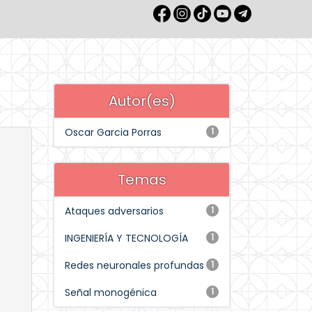
Autor(es)
Oscar Garcia Porras
1
Temas
Ataques adversarios
1
INGENIERÍA Y TECNOLOGÍA
1
Redes neuronales profundas
1
Señal monogénica
1