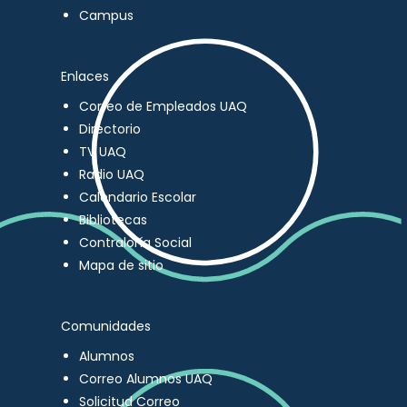
Campus
Enlaces
Correo de Empleados UAQ
Directorio
TV UAQ
Radio UAQ
Calendario Escolar
Bibliotecas
Contraloría Social
Mapa de sitio
Comunidades
Alumnos
Correo Alumnos UAQ
Solicitud Correo