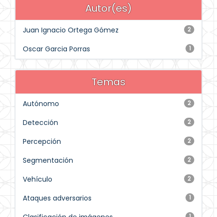
Autor(es)
Juan Ignacio Ortega Gómez
2
Oscar Garcia Porras
1
Temas
Autónomo
2
Detección
2
Percepción
2
Segmentación
2
Vehículo
2
Ataques adversarios
1
1