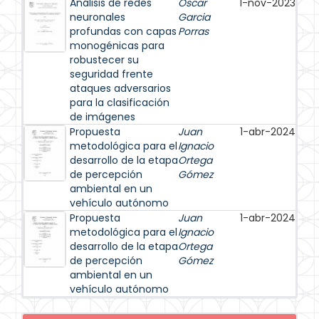
Análisis de redes
Oscar
1-nov-2023
neuronales
Garcia
profundas con capas
Porras
monogénicas para
robustecer su
seguridad frente
ataques adversarios
para la clasificación
de imágenes
Propuesta
Juan
1-abr-2024
metodológica para el
Ignacio
desarrollo de la etapa
Ortega
de percepción
Gómez
ambiental en un
vehículo autónomo
Propuesta
Juan
1-abr-2024
metodológica para el
Ignacio
desarrollo de la etapa
Ortega
de percepción
Gómez
ambiental en un
vehículo autónomo