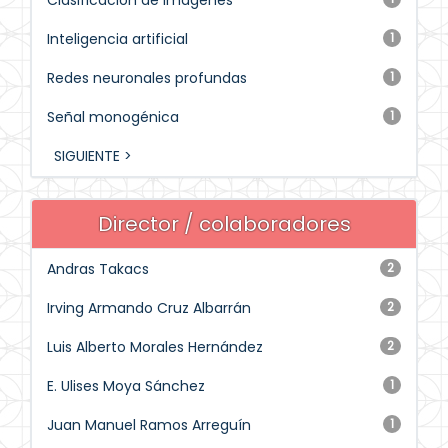
Clasificación de imágenes
Inteligencia artificial
1
Redes neuronales profundas
1
Señal monogénica
1
SIGUIENTE >
Director / colaboradores
Andras Takacs
2
Irving Armando Cruz Albarrán
2
Luis Alberto Morales Hernández
2
E. Ulises Moya Sánchez
1
Juan Manuel Ramos Arreguín
1