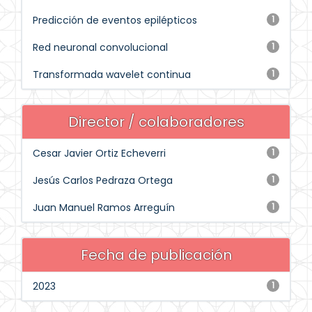
Predicción de eventos epilépticos
1
Red neuronal convolucional
1
Transformada wavelet continua
1
Director / colaboradores
Cesar Javier Ortiz Echeverri
1
Jesús Carlos Pedraza Ortega
1
Juan Manuel Ramos Arreguín
1
Fecha de publicación
2023
1