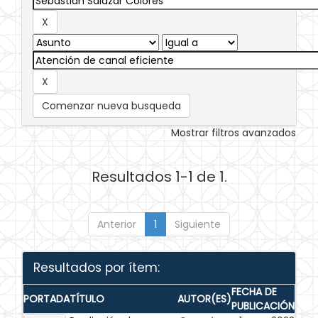
Comenzar nueva busqueda
Mostrar filtros avanzados
Resultados 1-1 de 1.
Anterior
1
Siguiente
Resultados por ítem:
FECHA DE
PORTADA
TÍTULO
AUTOR(ES)
PUBLICACIÓN