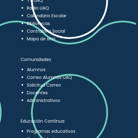
TV UAQ
Radio UAQ
Calendario Escolar
Bibliotecas
Contraloría Social
Mapa de sitio
Comunidades
Alumnos
Correo Alumnos UAQ
Solicitud Correo
Docentes
Administrativos
Educación Continua
Programas educativos