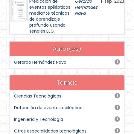
Predicción de
Gerardo
1-sep-2023
eventos epilépticos
Hernández
mediante técnicas
Nava
de aprendizaje
profundo usando
señales EEG.
Autor(es)
Gerardo Hernández Nava
1
Temas
Ciencias Tecnológicas
1
Detección de eventos epilépticos
1
Ingeniería y Tecnología
1
Otras especialidades tecnológicas
1