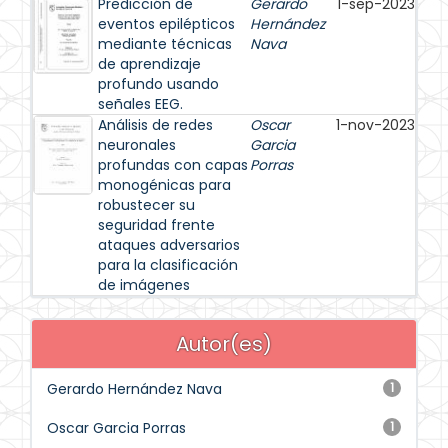
Predicción de
Gerardo
1-sep-2023
eventos epilépticos
Hernández
mediante técnicas
Nava
de aprendizaje
profundo usando
señales EEG.
Análisis de redes
Oscar
1-nov-2023
neuronales
Garcia
profundas con capas
Porras
monogénicas para
robustecer su
seguridad frente
ataques adversarios
para la clasificación
de imágenes
Autor(es)
Gerardo Hernández Nava
1
Oscar Garcia Porras
1