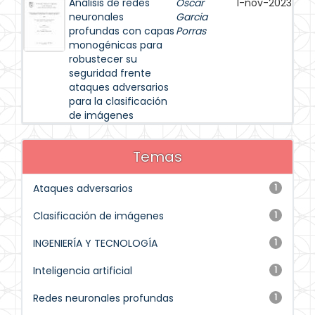
Análisis de redes
Oscar
1-nov-2023
neuronales
Garcia
profundas con capas
Porras
monogénicas para
robustecer su
seguridad frente
ataques adversarios
para la clasificación
de imágenes
Temas
Ataques adversarios
1
Clasificación de imágenes
1
INGENIERÍA Y TECNOLOGÍA
1
Inteligencia artificial
1
Redes neuronales profundas
1