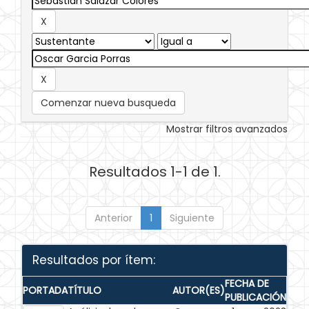
Comenzar nueva busqueda
Mostrar filtros avanzados
Resultados 1-1 de 1.
Anterior
1
Siguiente
Resultados por ítem:
FECHA DE
PORTADA
TÍTULO
AUTOR(ES)
PUBLICACIÓN