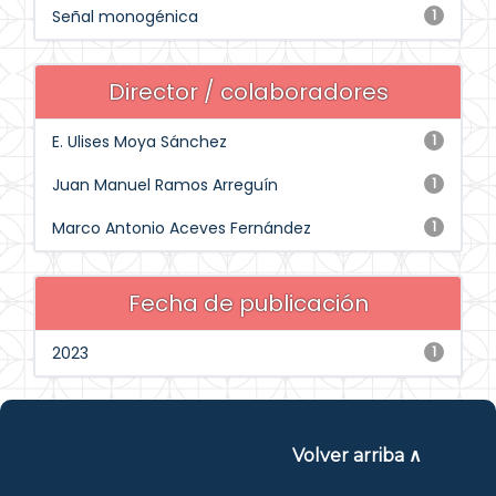
Señal monogénica
1
Director / colaboradores
E. Ulises Moya Sánchez
1
Juan Manuel Ramos Arreguín
1
Marco Antonio Aceves Fernández
1
Fecha de publicación
2023
1
Volver arriba ∧