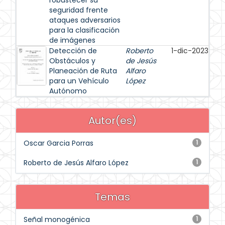
robustecer su
seguridad frente
ataques adversarios
para la clasificación
de imágenes
Detección de
Roberto
1-dic-2023
Obstáculos y
de Jesús
Planeación de Ruta
Alfaro
para un Vehículo
López
Autónomo
Autor(es)
Oscar Garcia Porras
1
Roberto de Jesús Alfaro López
1
Temas
Señal monogénica
1