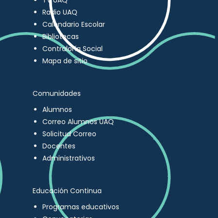
TV UAQ
Radio UAQ
Calendario Escolar
Bibliotecas
Contraloría Social
Mapa de sitio
Comunidades
Alumnos
Correo Alumnos UAQ
Solicitud Correo
Docentes
Administrativos
Educación Continua
Programas educativos