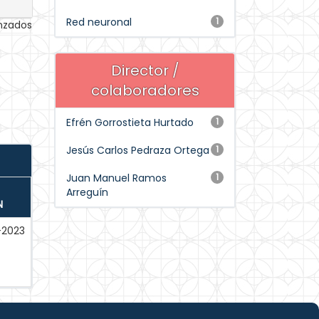
Red neuronal
1
anzados
Director /
colaboradores
Efrén Gorrostieta Hurtado
1
Jesús Carlos Pedraza Ortega
1
Juan Manuel Ramos
1
Arreguín
N
-2023