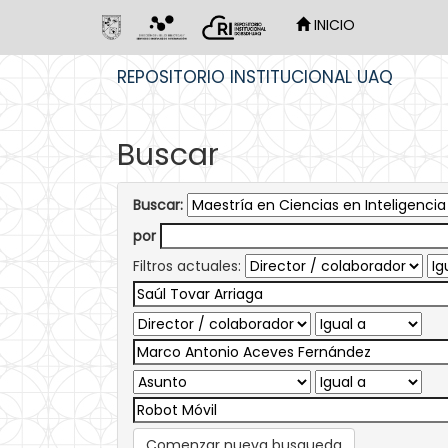
INICIO
Skip
REPOSITORIO INSTITUCIONAL UAQ
navigation
Buscar
Buscar:
por
Filtros actuales:
Comenzar nueva busqueda