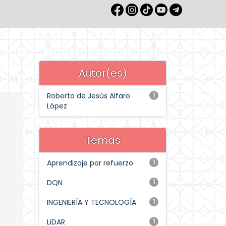
Autor(es)
Roberto de Jesús Alfaro
1
López
Temas
Aprendizaje por refuerzo
1
DQN
1
INGENIERÍA Y TECNOLOGÍA
1
LiDAR
1