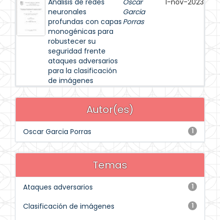
Análisis de redes
Oscar
1-nov-2023
neuronales
Garcia
profundas con capas
Porras
monogénicas para
robustecer su
seguridad frente
ataques adversarios
para la clasificación
de imágenes
Autor(es)
Oscar Garcia Porras
1
Temas
Ataques adversarios
1
Clasificación de imágenes
1