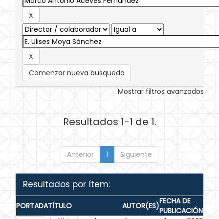
Comenzar nueva busqueda
Mostrar filtros avanzados
Resultados 1-1 de 1.
Anterior
1
Siguiente
Resultados por ítem:
FECHA DE
PORTADA
TÍTULO
AUTOR(ES)
PUBLICACIÓN