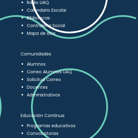
Radio UAQ
Calendario Escolar
Bibliotecas
Contraloría Social
Mapa de sitio
Comunidades
Alumnos
Correo Alumnos UAQ
Solicitud Correo
Docentes
Administrativos
Educación Continua
Programas educativos
Convocatorias