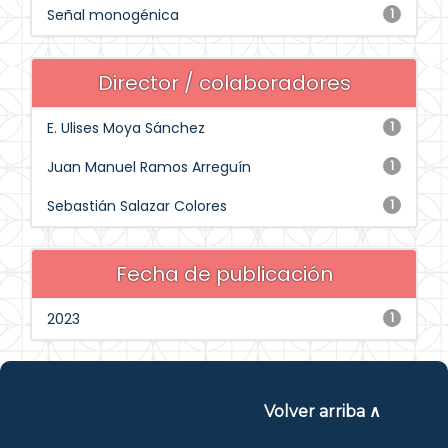
Señal monogénica
1
Director / colaboradores
E. Ulises Moya Sánchez
1
Juan Manuel Ramos Arreguín
1
Sebastián Salazar Colores
1
Fecha de publicación
2023
1
Volver arriba ∧