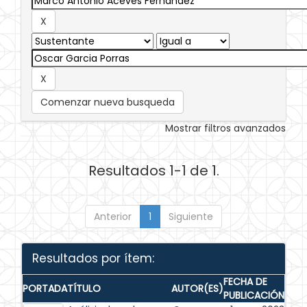
Comenzar nueva busqueda
Mostrar filtros avanzados
Resultados 1-1 de 1.
Anterior
1
Siguiente
Resultados por ítem:
FECHA DE
PORTADA
TÍTULO
AUTOR(ES)
PUBLICACIÓN