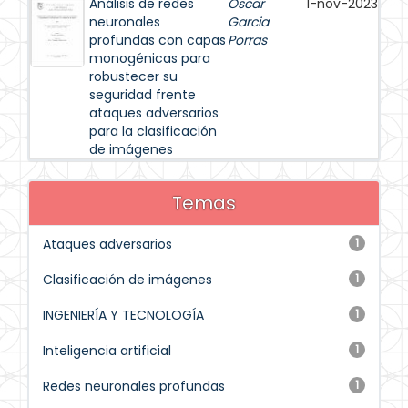
Análisis de redes
Oscar
1-nov-2023
neuronales
Garcia
profundas con capas
Porras
monogénicas para
robustecer su
seguridad frente
ataques adversarios
para la clasificación
de imágenes
Temas
Ataques adversarios
1
Clasificación de imágenes
1
INGENIERÍA Y TECNOLOGÍA
1
Inteligencia artificial
1
Redes neuronales profundas
1