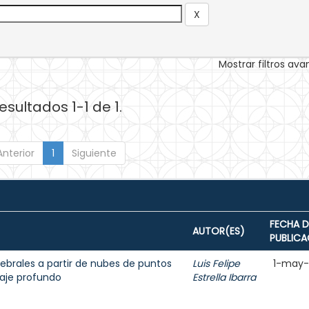
Mostrar filtros av
esultados 1-1 de 1.
Anterior
1
Siguiente
FECHA D
AUTOR(ES)
PUBLICA
brales a partir de nubes de puntos
Luis Felipe
1-may
aje profundo
Estrella Ibarra