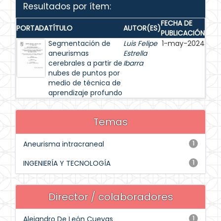
Resultados por ítem:
FECHA DE
PORTADA
TÍTULO
AUTOR(ES)
PUBLICACIÓN
Segmentación de
Luis Felipe
1-may-2024
aneurismas
Estrella
cerebrales a partir de
Ibarra
nubes de puntos por
medio de técnica de
aprendizaje profundo
Temas
Aneurisma intracraneal
1
INGENIERÍA Y TECNOLOGÍA
1
Director / colaboradores
Alejandro De León Cuevas
1