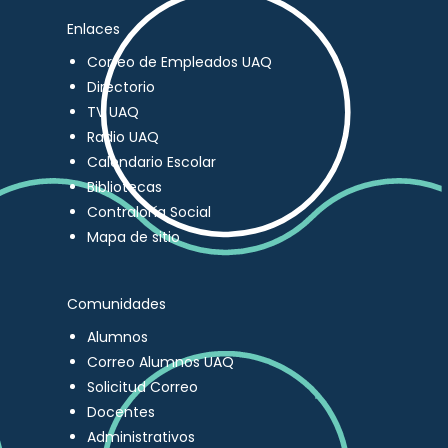
Enlaces
Correo de Empleados UAQ
Directorio
TV UAQ
Radio UAQ
Calendario Escolar
Bibliotecas
Contraloría Social
Mapa de sitio
Comunidades
Alumnos
Correo Alumnos UAQ
Solicitud Correo
Docentes
Administrativos