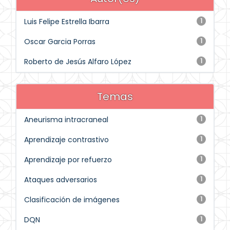
Luis Felipe Estrella Ibarra
1
Oscar Garcia Porras
1
Roberto de Jesús Alfaro López
1
Temas
Aneurisma intracraneal
1
Aprendizaje contrastivo
1
Aprendizaje por refuerzo
1
Ataques adversarios
1
Clasificación de imágenes
1
DQN
1