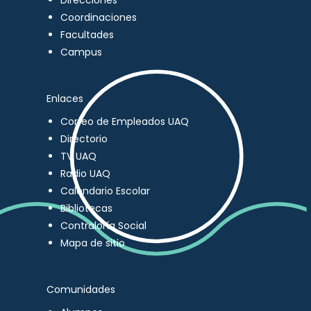
Direcciones
Coordinaciones
Facultades
Campus
Enlaces
Correo de Empleados UAQ
Directorio
TV UAQ
Radio UAQ
Calendario Escolar
Bibliotecas
Contraloría Social
Mapa de sitio
Comunidades