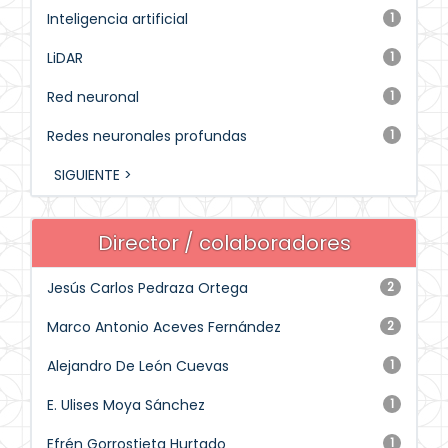
Inteligencia artificial
1
LiDAR
1
Red neuronal
1
Redes neuronales profundas
1
SIGUIENTE >
Director / colaboradores
Jesús Carlos Pedraza Ortega
2
Marco Antonio Aceves Fernández
2
Alejandro De León Cuevas
1
E. Ulises Moya Sánchez
1
Efrén Gorrostieta Hurtado
1