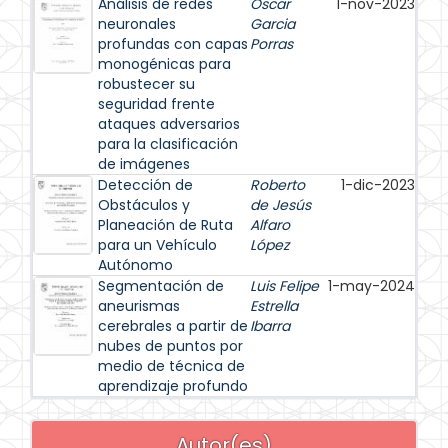
Análisis de redes
Oscar
1-nov-2023
neuronales
Garcia
profundas con capas
Porras
monogénicas para
robustecer su
seguridad frente
ataques adversarios
para la clasificación
de imágenes
Detección de
Roberto
1-dic-2023
Obstáculos y
de Jesús
Planeación de Ruta
Alfaro
para un Vehículo
López
Autónomo
Segmentación de
Luis Felipe
1-may-2024
aneurismas
Estrella
cerebrales a partir de
Ibarra
nubes de puntos por
medio de técnica de
aprendizaje profundo
Autor(es)