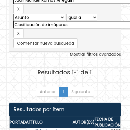
Comenzar nueva busqueda
Mostrar filtros avanzados
Resultados 1-1 de 1.
Anterior
1
Siguiente
Resultados por ítem:
FECHA DE
PORTADA
TÍTULO
AUTOR(ES)
PUBLICACIÓN