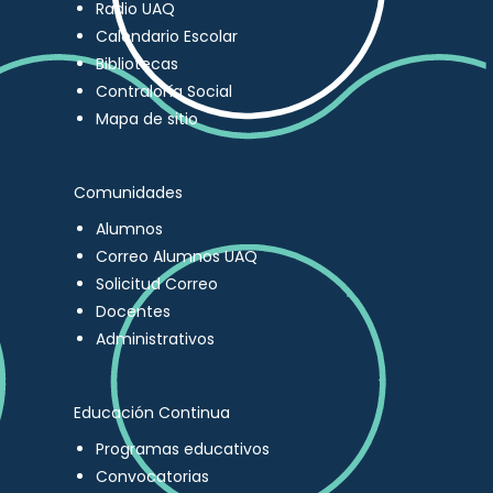
Radio UAQ
Calendario Escolar
Bibliotecas
Contraloría Social
Mapa de sitio
Comunidades
Alumnos
Correo Alumnos UAQ
Solicitud Correo
Docentes
Administrativos
Educación Continua
Programas educativos
Convocatorias