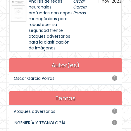
Análisis de redes
Oscar
1-nov-2023
neuronales
Garcia
profundas con capas
Porras
monogénicas para
robustecer su
seguridad frente
ataques adversarios
para la clasificación
de imágenes
Autor(es)
Oscar Garcia Porras
1
Temas
Ataques adversarios
1
INGENIERÍA Y TECNOLOGÍA
1