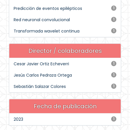
Predicción de eventos epilépticos
1
Red neuronal convolucional
1
Transformada wavelet continua
1
Director / colaboradores
Cesar Javier Ortiz Echeverri
1
Jesús Carlos Pedraza Ortega
1
Sebastián Salazar Colores
1
Fecha de publicación
2023
1