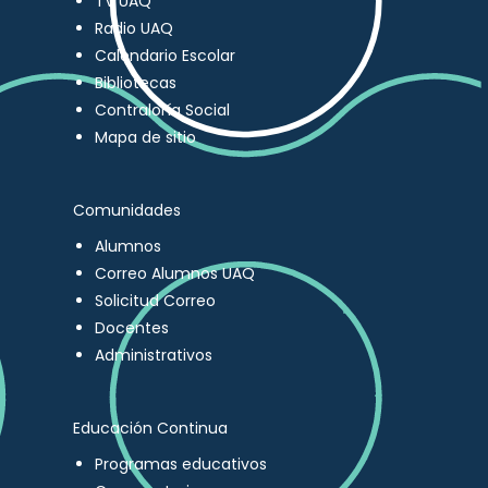
TV UAQ
Radio UAQ
Calendario Escolar
Bibliotecas
Contraloría Social
Mapa de sitio
Comunidades
Alumnos
Correo Alumnos UAQ
Solicitud Correo
Docentes
Administrativos
Educación Continua
Programas educativos