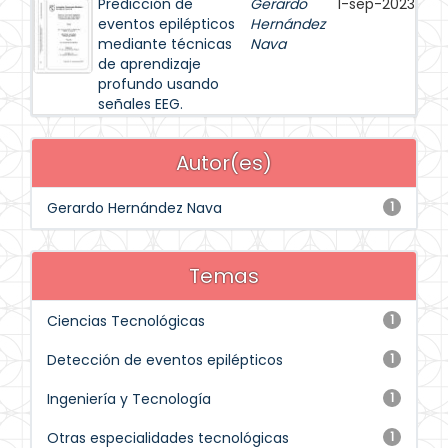
Predicción de
Gerardo
1-sep-2023
eventos epilépticos
Hernández
mediante técnicas
Nava
de aprendizaje
profundo usando
señales EEG.
Autor(es)
Gerardo Hernández Nava
1
Temas
Ciencias Tecnológicas
1
Detección de eventos epilépticos
1
Ingeniería y Tecnología
1
Otras especialidades tecnológicas
1