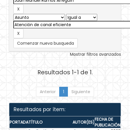
Comenzar nueva busqueda
Mostrar filtros avanzados
Resultados 1-1 de 1.
Anterior
1
Siguiente
Resultados por ítem:
FECHA DE
PORTADA
TÍTULO
AUTOR(ES)
PUBLICACIÓN