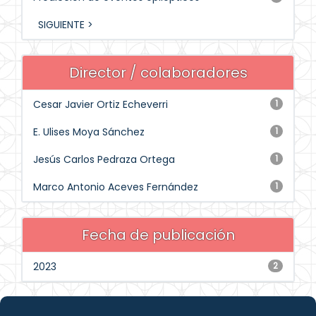
SIGUIENTE >
Director / colaboradores
Cesar Javier Ortiz Echeverri
1
E. Ulises Moya Sánchez
1
Jesús Carlos Pedraza Ortega
1
Marco Antonio Aceves Fernández
1
Fecha de publicación
2023
2