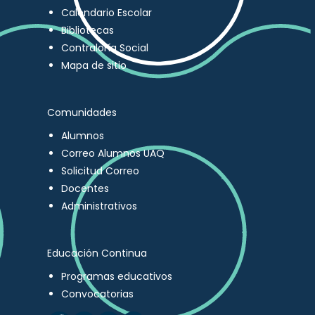
Calendario Escolar
Bibliotecas
Contraloría Social
Mapa de sitio
Comunidades
Alumnos
Correo Alumnos UAQ
Solicitud Correo
Docentes
Administrativos
Educación Continua
Programas educativos
Convocatorias