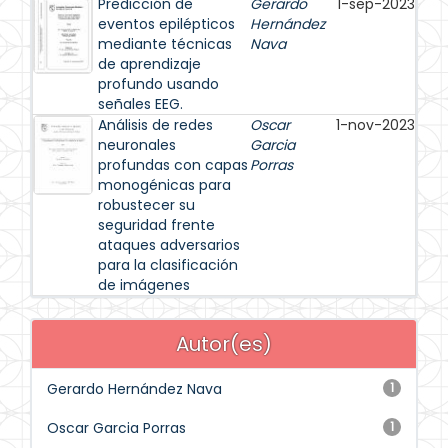
Predicción de
Gerardo
1-sep-2023
eventos epilépticos
Hernández
mediante técnicas
Nava
de aprendizaje
profundo usando
señales EEG.
Análisis de redes
Oscar
1-nov-2023
neuronales
Garcia
profundas con capas
Porras
monogénicas para
robustecer su
seguridad frente
ataques adversarios
para la clasificación
de imágenes
Autor(es)
Gerardo Hernández Nava
1
Oscar Garcia Porras
1