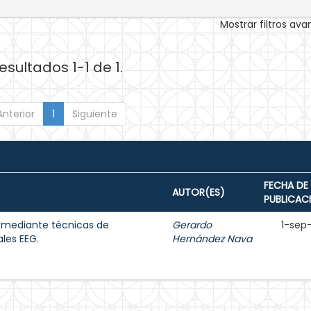
Mostrar filtros av
esultados 1-1 de 1.
Anterior
1
Siguiente
FECHA DE
AUTOR(ES)
PUBLICAC
s mediante técnicas de
Gerardo
1-sep
les EEG.
Hernández Nava