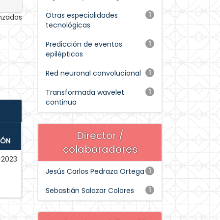
Otras especialidades
1
anzados
tecnológicas
Predicción de eventos
1
epilépticos
Red neuronal convolucional
1
Transformada wavelet
1
continua
Director /
IÓN
colaboradores
-2023
Jesús Carlos Pedraza Ortega
1
Sebastián Salazar Colores
1