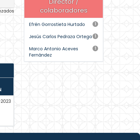
Director /
colaboradores
anzados
Efrén Gorrostieta Hurtado
1
Jesús Carlos Pedraza Ortega
1
Marco Antonio Aceves
1
Fernández
N
-2023