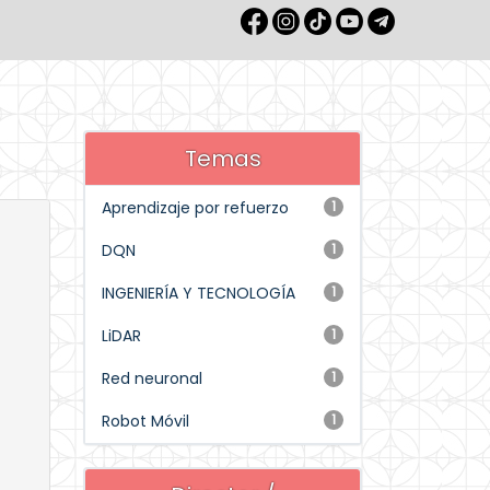
Temas
Aprendizaje por refuerzo
1
DQN
1
INGENIERÍA Y TECNOLOGÍA
1
LiDAR
1
Red neuronal
1
Robot Móvil
1