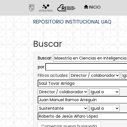
INICIO
Skip
REPOSITORIO INSTITUCIONAL UAQ
navigation
Buscar
Buscar:
por
Filtros actuales:
Comenzar nueva busqueda