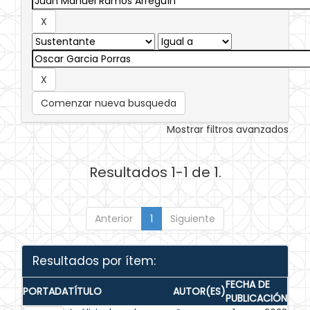
Comenzar nueva busqueda
Mostrar filtros avanzados
Resultados 1-1 de 1.
Anterior
1
Siguiente
Resultados por ítem:
FECHA DE
PORTADA
TÍTULO
AUTOR(ES)
PUBLICACIÓN