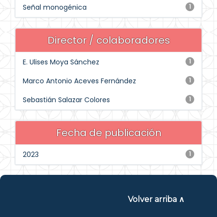
Señal monogénica
1
Director / colaboradores
E. Ulises Moya Sánchez
1
Marco Antonio Aceves Fernández
1
Sebastián Salazar Colores
1
Fecha de publicación
2023
1
Volver arriba ∧