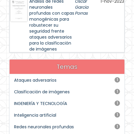
Análisis de redes
Oscar
1-nov-2023
neuronales
Garcia
profundas con capas
Porras
monogénicas para
robustecer su
seguridad frente
ataques adversarios
para la clasificación
de imágenes
Temas
Ataques adversarios
1
Clasificación de imágenes
1
INGENIERÍA Y TECNOLOGÍA
1
Inteligencia artificial
1
Redes neuronales profundas
1