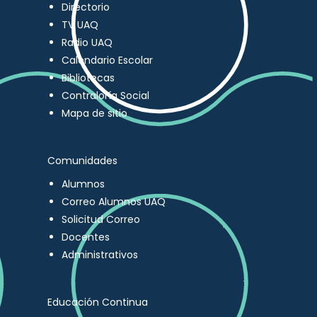
Directorio
TV UAQ
Radio UAQ
Calendario Escolar
Bibliotecas
Contraloría Social
Mapa de sitio
Comunidades
Alumnos
Correo Alumnos UAQ
Solicitud Correo
Docentes
Administrativos
Educación Continua