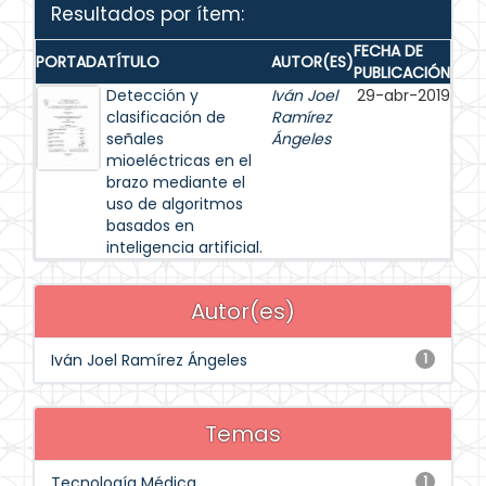
Resultados por ítem:
FECHA DE
PORTADA
TÍTULO
AUTOR(ES)
PUBLICACIÓN
Detección y
Iván Joel
29-abr-2019
clasificación de
Ramírez
señales
Ángeles
mioeléctricas en el
brazo mediante el
uso de algoritmos
basados en
inteligencia artificial.
Autor(es)
Iván Joel Ramírez Ángeles
1
Temas
Tecnología Médica
1