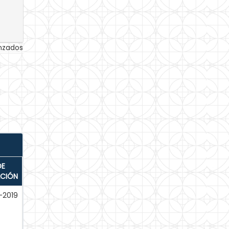
anzados
DE
ACIÓN
-2019