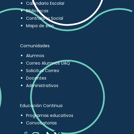
Calendario Escolar
Bibliotecas
Contraloría Social
Mapa de sitio
Comunidades
Alumnos
Correo Alumnos UAQ
Solicitud Correo
Docentes
Administrativos
Educación Continua
Programas educativos
Convocatorias