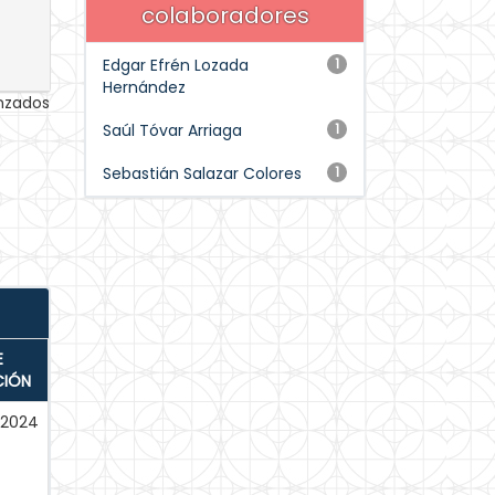
colaboradores
Edgar Efrén Lozada
1
Hernández
anzados
Saúl Tóvar Arriaga
1
Sebastián Salazar Colores
1
E
CIÓN
-2024