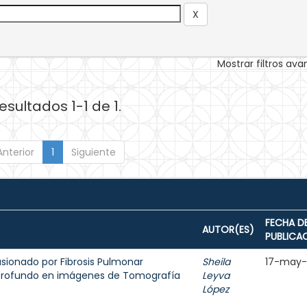
Mostrar filtros av
esultados 1-1 de 1.
Anterior
1
Siguiente
FECHA D
AUTOR(ES)
PUBLICA
sionado por Fibrosis Pulmonar
Sheila
17-may
 profundo en imágenes de Tomografía
Leyva
López