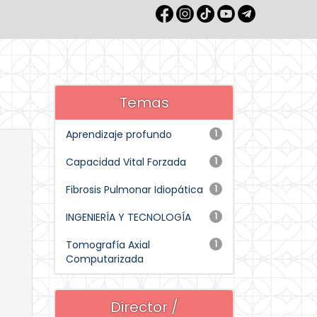
Temas
Aprendizaje profundo
1
Capacidad Vital Forzada
1
Fibrosis Pulmonar Idiopática
1
INGENIERÍA Y TECNOLOGÍA
1
Tomografía Axial
1
Computarizada
Director /