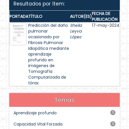
Resultados por ítem:
FECHA DE
PORTADA
TÍTULO
AUTOR(ES)
PUBLICACIÓN
Predicción del daño
Sheila
17-may-2024
pulmonar
Leyva
ocasionado por
López
Fibrosis Pulmonar
Idiopática mediante
aprendizaje
profundo en
imágenes de
Tomografía
Computarizada de
tórax
Temas
Aprendizaje profundo
1
Capacidad Vital Forzada
1