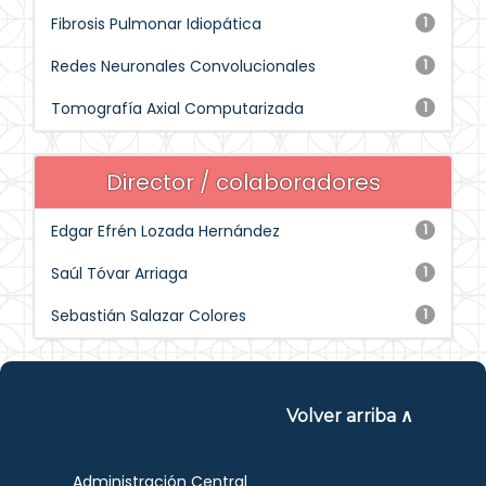
Fibrosis Pulmonar Idiopática
1
Redes Neuronales Convolucionales
1
Tomografía Axial Computarizada
1
Director / colaboradores
Edgar Efrén Lozada Hernández
1
Saúl Tóvar Arriaga
1
Sebastián Salazar Colores
1
Volver arriba ∧
Administración Central