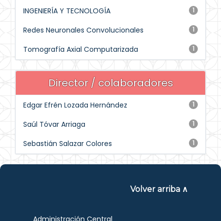
INGENIERÍA Y TECNOLOGÍA
1
Redes Neuronales Convolucionales
1
Tomografía Axial Computarizada
1
Director / colaboradores
Edgar Efrén Lozada Hernández
1
Saúl Tóvar Arriaga
1
Sebastián Salazar Colores
1
Volver arriba ∧
Administración Central