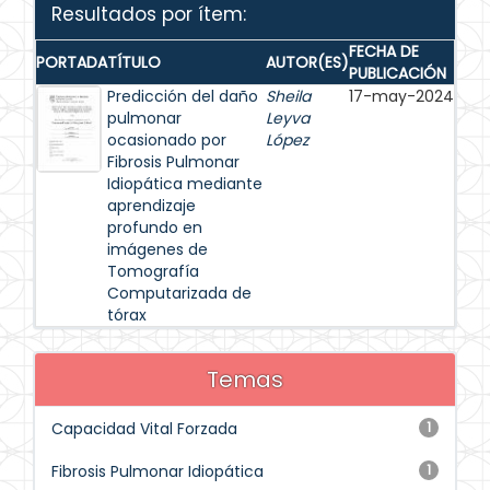
Resultados por ítem:
FECHA DE
PORTADA
TÍTULO
AUTOR(ES)
PUBLICACIÓN
Predicción del daño
Sheila
17-may-2024
pulmonar
Leyva
ocasionado por
López
Fibrosis Pulmonar
Idiopática mediante
aprendizaje
profundo en
imágenes de
Tomografía
Computarizada de
tórax
Temas
Capacidad Vital Forzada
1
Fibrosis Pulmonar Idiopática
1