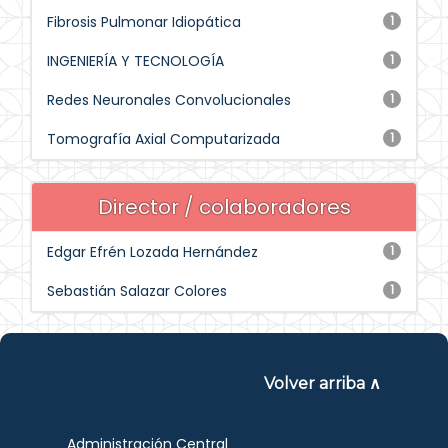
Fibrosis Pulmonar Idiopática
1
INGENIERÍA Y TECNOLOGÍA
1
Redes Neuronales Convolucionales
1
Tomografía Axial Computarizada
1
Director / colaboradores
Edgar Efrén Lozada Hernández
1
Sebastián Salazar Colores
1
Volver arriba ∧
Administración Central