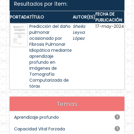
Resultados por ítem:
FECHA DE
PORTADA
TÍTULO
AUTOR(ES)
PUBLICACIÓN
Predicción del daño
Sheila
17-may-2024
pulmonar
Leyva
ocasionado por
López
Fibrosis Pulmonar
Idiopática mediante
aprendizaje
profundo en
imágenes de
Tomografía
Computarizada de
tórax
Temas
Aprendizaje profundo
1
Capacidad Vital Forzada
1