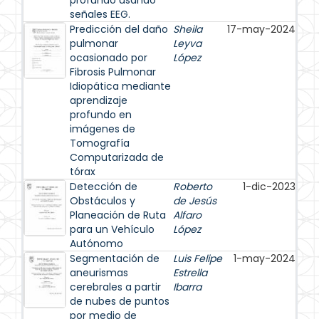
profundo usando
señales EEG.
Predicción del daño
Sheila
17-may-2024
pulmonar
Leyva
ocasionado por
López
Fibrosis Pulmonar
Idiopática mediante
aprendizaje
profundo en
imágenes de
Tomografía
Computarizada de
tórax
Detección de
Roberto
1-dic-2023
Obstáculos y
de Jesús
Planeación de Ruta
Alfaro
para un Vehículo
López
Autónomo
Segmentación de
Luis Felipe
1-may-2024
aneurismas
Estrella
cerebrales a partir
Ibarra
de nubes de puntos
por medio de