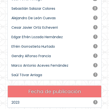
Sebastián Salazar Colores
2
Alejandro De León Cuevas
1
Cesar Javier Ortiz Echeverri
1
Edgar Efrén Lozada Hernández
1
Efrén Gorrostieta Hurtado
1
Gendry Alfonso Francia
1
Marco Antonio Aceves Fernández
1
Saúl Tóvar Arriaga
1
Fecha de publicación
2023
1