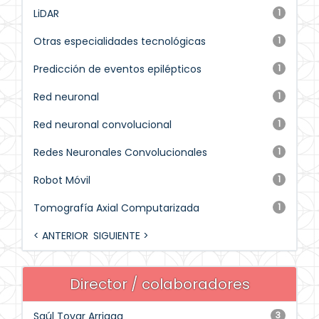
LiDAR
1
Otras especialidades tecnológicas
1
Predicción de eventos epilépticos
1
Red neuronal
1
Red neuronal convolucional
1
Redes Neuronales Convolucionales
1
Robot Móvil
1
Tomografía Axial Computarizada
1
< ANTERIOR
SIGUIENTE >
Director / colaboradores
Saúl Tovar Arriaga
3