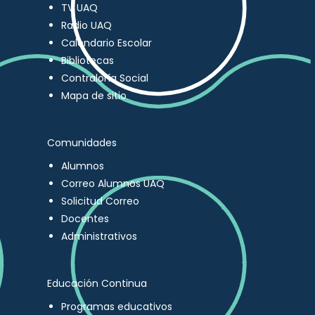
TV UAQ
Radio UAQ
Calendario Escolar
Bibliotecas
Contraloría Social
Mapa de sitio
Comunidades
Alumnos
Correo Alumnos UAQ
Solicitud Correo
Docentes
Administrativos
Educación Continua
Programas educativos