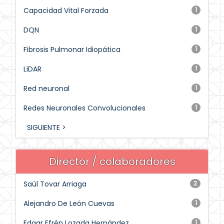
Capacidad Vital Forzada
1
DQN
1
Fibrosis Pulmonar Idiopática
1
LiDAR
1
Red neuronal
1
Redes Neuronales Convolucionales
1
SIGUIENTE >
Director / colaboradores
Saúl Tovar Arriaga
2
Alejandro De León Cuevas
1
Edgar Efrén Lozada Hernández
1