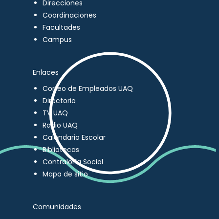
Direcciones
Coordinaciones
Facultades
Campus
Enlaces
Correo de Empleados UAQ
Directorio
TV UAQ
Radio UAQ
Calendario Escolar
Bibliotecas
Contraloría Social
Mapa de sitio
Comunidades