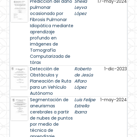
Predicción del daño
Sheila
17-may-2024
pulmonar
Leyva
ocasionado por
López
Fibrosis Pulmonar
Idiopática mediante
aprendizaje
profundo en
imágenes de
Tomografía
Computarizada de
tórax
Detección de
Roberto
1-dic-2023
Obstáculos y
de Jesús
Planeación de Ruta
Alfaro
para un Vehículo
López
Autónomo
Segmentación de
Luis Felipe
1-may-2024
aneurismas
Estrella
cerebrales a partir
Ibarra
de nubes de puntos
por medio de
técnica de
aprendizaje