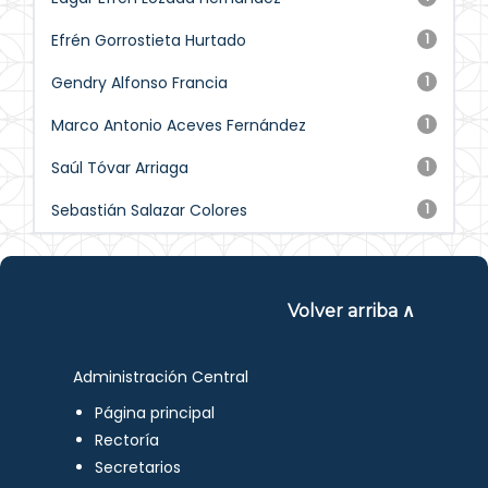
Efrén Gorrostieta Hurtado
1
Gendry Alfonso Francia
1
Marco Antonio Aceves Fernández
1
Saúl Tóvar Arriaga
1
Sebastián Salazar Colores
1
Volver arriba ∧
Administración Central
Página principal
Rectoría
Secretarios