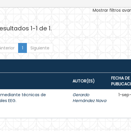
Mostrar filtros av
esultados 1-1 de 1.
Anterior
1
Siguiente
FECHA DE
AUTOR(ES)
PUBLICAC
s mediante técnicas de
Gerardo
1-sep
les EEG.
Hernández Nava