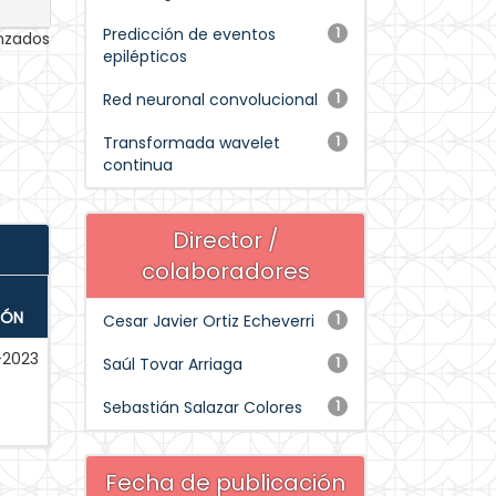
Predicción de eventos
1
anzados
epilépticos
Red neuronal convolucional
1
Transformada wavelet
1
continua
Director /
colaboradores
IÓN
Cesar Javier Ortiz Echeverri
1
-2023
Saúl Tovar Arriaga
1
Sebastián Salazar Colores
1
Fecha de publicación