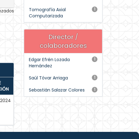
Tomografía Axial
1
anzados
Computarizada
Director /
colaboradores
Edgar Efrén Lozada
1
Hernández
Saúl Tóvar Arriaga
1
E
CIÓN
Sebastián Salazar Colores
1
-2024