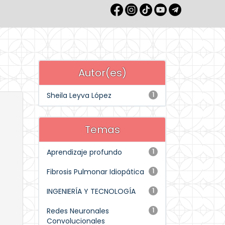
Autor(es)
Sheila Leyva López
1
Temas
Aprendizaje profundo
1
Fibrosis Pulmonar Idiopática
1
INGENIERÍA Y TECNOLOGÍA
1
Redes Neuronales
1
Convolucionales