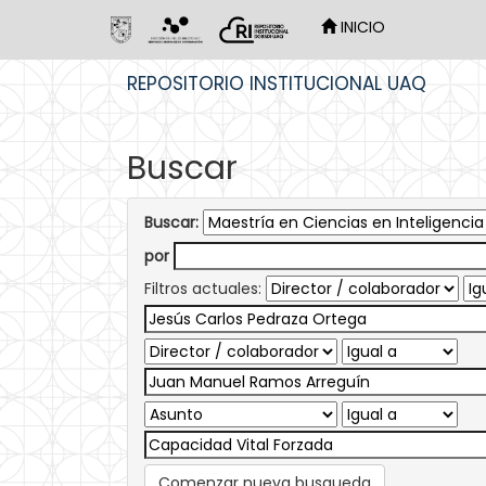
INICIO
Skip
REPOSITORIO INSTITUCIONAL UAQ
navigation
Buscar
Buscar:
por
Filtros actuales:
Comenzar nueva busqueda