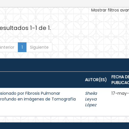
Mostrar filtros av
esultados 1-1 de 1.
Anterior
1
Siguiente
FECHA D
AUTOR(ES)
PUBLICA
sionado por Fibrosis Pulmonar
Sheila
17-may
 profundo en imágenes de Tomografía
Leyva
López