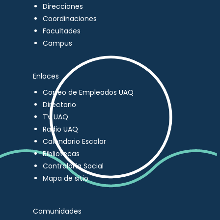
Direcciones
Coordinaciones
Facultades
Campus
Enlaces
Correo de Empleados UAQ
Directorio
TV UAQ
Radio UAQ
Calendario Escolar
Bibliotecas
Contraloría Social
Mapa de sitio
Comunidades