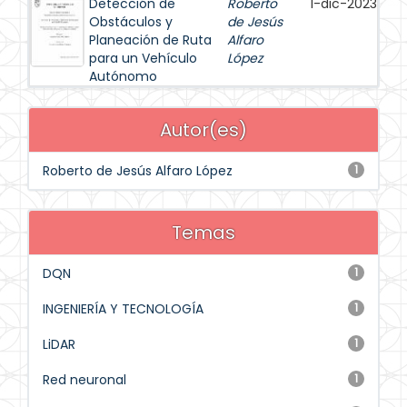
Detección de
Roberto
1-dic-2023
Obstáculos y
de Jesús
Planeación de Ruta
Alfaro
para un Vehículo
López
Autónomo
Autor(es)
Roberto de Jesús Alfaro López
1
Temas
DQN
1
INGENIERÍA Y TECNOLOGÍA
1
LiDAR
1
Red neuronal
1