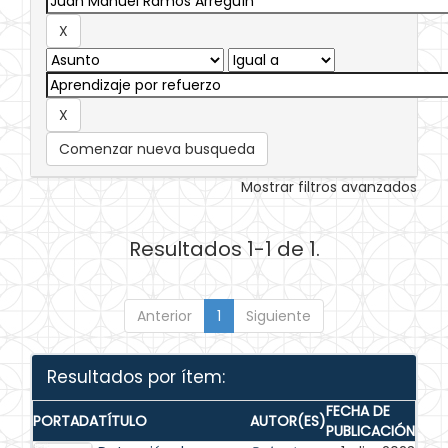
Comenzar nueva busqueda
Mostrar filtros avanzados
Resultados 1-1 de 1.
Anterior
1
Siguiente
Resultados por ítem:
FECHA DE
PORTADA
TÍTULO
AUTOR(ES)
PUBLICACIÓN